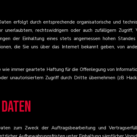
aten erfolgt durch entsprechende organisatorische und techni
r unerlaubtem, rechtswidrigem oder auch zufälligem Zugriff, 
ngen der Einhaltung eines stets angemessen hohen Standes d
ionen, die Sie uns über das Internet bekannt geben, von an
ne wie immer geartete Haftung für die Offenlegung von Informatio
der unautorisiertem Zugriff durch Dritte übernehmen (zB Hacka
 Daten
aten zum Zweck der Auftragsbearbeitung und Vertragserfüll
tzlicher Aufbewahrungsfristen unter Einhaltung sämtlicher Vorsc